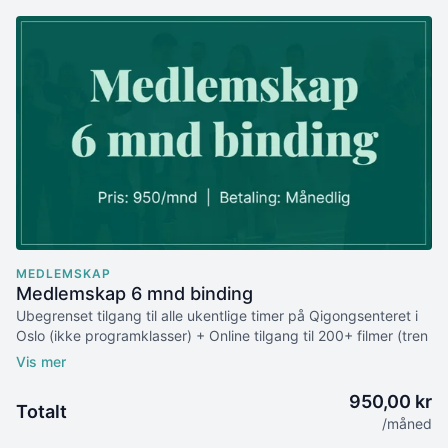
MEDLEMSKAP
Medlemskap 6 mnd binding
Ubegrenset tilgang til alle ukentlige timer på Qigongsenteret i
Oslo (ikke programklasser) + Online tilgang til 200+ filmer (tren
hjemme, når som helst).
Pris: 950,00 kr | Betaling: Månedlig
950,00 kr
Totalt
Medlemskapet har 6 måneders bindingstid. Du trekkes
/måned
automatisk én gang i måneden (samme dag som kjøpsdato).