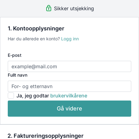
Etter 6 måneder kan du velge å avslutte medlemskapet, eller la
Sikker utsjekking
det løpe videre med en måneds oppsigelsestid.
1. Kontoopplysninger
Har du allerede en konto?
Logg inn
E-post
Fullt navn
Ja, jeg godtar
brukervilkårene
Gå videre
2. Faktureringsopplysninger